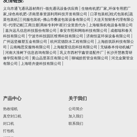
友情链接:
义乌市通飞通讯器材商行-领先通讯设备供应商
|
生物有机肥厂家_环保专用肥厂
家_绿色有机肥-济南昱泰资源利用科技开发有限公司
|
口罩包装机|枕式包装机|蔬
菜包装机|三伺服包装机-佛山市叠波包装设备有限公司
|
大连天智财务代理有限公
司-代理记账|工商注册|商标专利申请|行业资质代办
|
上海银珠机电设备有限公司
|
嘉兴远凡信息科技股份有限公司
|
泰安市熙和网络科技有限公司
|
成都瑞和春天
科技有限公司
|
宁波市科技园区维博科技有限公司
|
济南恒蓝环保设备有限公司
|
广州远坚橡塑五金有限公司
|
杭州宏德防水工程有限公司
|
上海皓筑跃科技有限公
司
|
云南梅思安服饰有限公司
|
上海舰萱信息科技有限公司
|
无锡春本传动机械厂
|
河南大淮树下信息咨询有限公司
|
巩义市西村宇鑫管道配件厂
|
长沙开慧教育研
修学院有限公司
|
黄山品昱茶庄有限公司
|
聊城皓哲管业有限公司
|
河北金聚管业
有限公司
|
上海嗒卉捷科技有限公司
|
产品中心
关于我们
热收缩机
公司简介
真空封口机
加入我们
封口机
联系我们
打包机