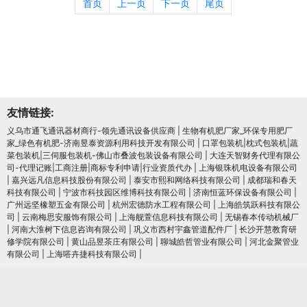
首页
上一页
下一页
尾页
友情链接:
义乌市通飞通讯器材商行-领先通讯设备供应商
|
生物有机肥厂家_环保专用肥厂
家_绿色有机肥-济南昱泰资源利用科技开发有限公司
|
口罩包装机|枕式包装机|蔬
菜包装机|三伺服包装机-佛山市叠波包装设备有限公司
|
大连天智财务代理有限公
司-代理记账|工商注册|商标专利申请|行业资质代办
|
上海银珠机电设备有限公司
|
嘉兴远凡信息科技股份有限公司
|
泰安市熙和网络科技有限公司
|
成都瑞和春天
科技有限公司
|
宁波市科技园区维博科技有限公司
|
济南恒蓝环保设备有限公司
|
广州远坚橡塑五金有限公司
|
杭州宏德防水工程有限公司
|
上海皓筑跃科技有限公
司
|
云南梅思安服饰有限公司
|
上海舰萱信息科技有限公司
|
无锡春本传动机械厂
|
河南大淮树下信息咨询有限公司
|
巩义市西村宇鑫管道配件厂
|
长沙开慧教育研
修学院有限公司
|
黄山品昱茶庄有限公司
|
聊城皓哲管业有限公司
|
河北金聚管业
有限公司
|
上海嗒卉捷科技有限公司
|