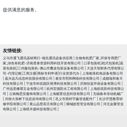
提供满意的服务。
友情链接:
义乌市通飞通讯器材商行-领先通讯设备供应商
|
生物有机肥厂家_环保专用肥厂
家_绿色有机肥-济南昱泰资源利用科技开发有限公司
|
口罩包装机|枕式包装机|蔬
菜包装机|三伺服包装机-佛山市叠波包装设备有限公司
|
大连天智财务代理有限公
司-代理记账|工商注册|商标专利申请|行业资质代办
|
上海银珠机电设备有限公司
|
嘉兴远凡信息科技股份有限公司
|
泰安市熙和网络科技有限公司
|
成都瑞和春天
科技有限公司
|
宁波市科技园区维博科技有限公司
|
济南恒蓝环保设备有限公司
|
广州远坚橡塑五金有限公司
|
杭州宏德防水工程有限公司
|
上海皓筑跃科技有限公
司
|
云南梅思安服饰有限公司
|
上海舰萱信息科技有限公司
|
无锡春本传动机械厂
|
河南大淮树下信息咨询有限公司
|
巩义市西村宇鑫管道配件厂
|
长沙开慧教育研
修学院有限公司
|
黄山品昱茶庄有限公司
|
聊城皓哲管业有限公司
|
河北金聚管业
有限公司
|
上海嗒卉捷科技有限公司
|