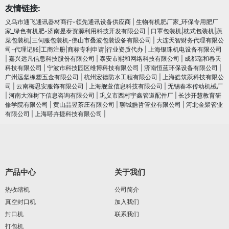
友情链接:
义乌市通飞通讯器材商行-领先通讯设备供应商
|
生物有机肥厂家_环保专用肥厂
家_绿色有机肥-济南昱泰资源利用科技开发有限公司
|
口罩包装机|枕式包装机|蔬
菜包装机|三伺服包装机-佛山市叠波包装设备有限公司
|
大连天智财务代理有限公
司-代理记账|工商注册|商标专利申请|行业资质代办
|
上海银珠机电设备有限公司
|
嘉兴远凡信息科技股份有限公司
|
泰安市熙和网络科技有限公司
|
成都瑞和春天
科技有限公司
|
宁波市科技园区维博科技有限公司
|
济南恒蓝环保设备有限公司
|
广州远坚橡塑五金有限公司
|
杭州宏德防水工程有限公司
|
上海皓筑跃科技有限公
司
|
云南梅思安服饰有限公司
|
上海舰萱信息科技有限公司
|
无锡春本传动机械厂
|
河南大淮树下信息咨询有限公司
|
巩义市西村宇鑫管道配件厂
|
长沙开慧教育研
修学院有限公司
|
黄山品昱茶庄有限公司
|
聊城皓哲管业有限公司
|
河北金聚管业
有限公司
|
上海嗒卉捷科技有限公司
|
产品中心
关于我们
热收缩机
公司简介
真空封口机
加入我们
封口机
联系我们
打包机