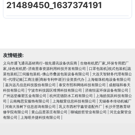
21489450_1637374191
友情链接:
义乌市通飞通讯器材商行-领先通讯设备供应商
|
生物有机肥厂家_环保专用肥厂
家_绿色有机肥-济南昱泰资源利用科技开发有限公司
|
口罩包装机|枕式包装机|蔬
菜包装机|三伺服包装机-佛山市叠波包装设备有限公司
|
大连天智财务代理有限公
司-代理记账|工商注册|商标专利申请|行业资质代办
|
上海银珠机电设备有限公司
|
嘉兴远凡信息科技股份有限公司
|
泰安市熙和网络科技有限公司
|
成都瑞和春天
科技有限公司
|
宁波市科技园区维博科技有限公司
|
济南恒蓝环保设备有限公司
|
广州远坚橡塑五金有限公司
|
杭州宏德防水工程有限公司
|
上海皓筑跃科技有限公
司
|
云南梅思安服饰有限公司
|
上海舰萱信息科技有限公司
|
无锡春本传动机械厂
|
河南大淮树下信息咨询有限公司
|
巩义市西村宇鑫管道配件厂
|
长沙开慧教育研
修学院有限公司
|
黄山品昱茶庄有限公司
|
聊城皓哲管业有限公司
|
河北金聚管业
有限公司
|
上海嗒卉捷科技有限公司
|