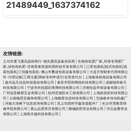
21489449_1637374162
友情链接:
义乌市通飞通讯器材商行-领先通讯设备供应商
|
生物有机肥厂家_环保专用肥厂
家_绿色有机肥-济南昱泰资源利用科技开发有限公司
|
口罩包装机|枕式包装机|蔬
菜包装机|三伺服包装机-佛山市叠波包装设备有限公司
|
大连天智财务代理有限公
司-代理记账|工商注册|商标专利申请|行业资质代办
|
上海银珠机电设备有限公司
|
嘉兴远凡信息科技股份有限公司
|
泰安市熙和网络科技有限公司
|
成都瑞和春天
科技有限公司
|
宁波市科技园区维博科技有限公司
|
济南恒蓝环保设备有限公司
|
广州远坚橡塑五金有限公司
|
杭州宏德防水工程有限公司
|
上海皓筑跃科技有限公
司
|
云南梅思安服饰有限公司
|
上海舰萱信息科技有限公司
|
无锡春本传动机械厂
|
河南大淮树下信息咨询有限公司
|
巩义市西村宇鑫管道配件厂
|
长沙开慧教育研
修学院有限公司
|
黄山品昱茶庄有限公司
|
聊城皓哲管业有限公司
|
河北金聚管业
有限公司
|
上海嗒卉捷科技有限公司
|