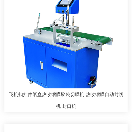
飞机扣挂件纸盒热收缩膜胶袋切膜机 热收缩膜自动封切
机 封口机