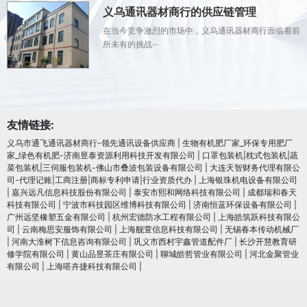
义乌通讯器材商行的供应链管理
在当今竞争激烈的市场中，义乌通讯器材商行面临着前
所未有的挑战···
友情链接:
义乌市通飞通讯器材商行-领先通讯设备供应商
|
生物有机肥厂家_环保专用肥厂
家_绿色有机肥-济南昱泰资源利用科技开发有限公司
|
口罩包装机|枕式包装机|蔬
菜包装机|三伺服包装机-佛山市叠波包装设备有限公司
|
大连天智财务代理有限公
司-代理记账|工商注册|商标专利申请|行业资质代办
|
上海银珠机电设备有限公司
|
嘉兴远凡信息科技股份有限公司
|
泰安市熙和网络科技有限公司
|
成都瑞和春天
科技有限公司
|
宁波市科技园区维博科技有限公司
|
济南恒蓝环保设备有限公司
|
广州远坚橡塑五金有限公司
|
杭州宏德防水工程有限公司
|
上海皓筑跃科技有限公
司
|
云南梅思安服饰有限公司
|
上海舰萱信息科技有限公司
|
无锡春本传动机械厂
|
河南大淮树下信息咨询有限公司
|
巩义市西村宇鑫管道配件厂
|
长沙开慧教育研
修学院有限公司
|
黄山品昱茶庄有限公司
|
聊城皓哲管业有限公司
|
河北金聚管业
有限公司
|
上海嗒卉捷科技有限公司
|