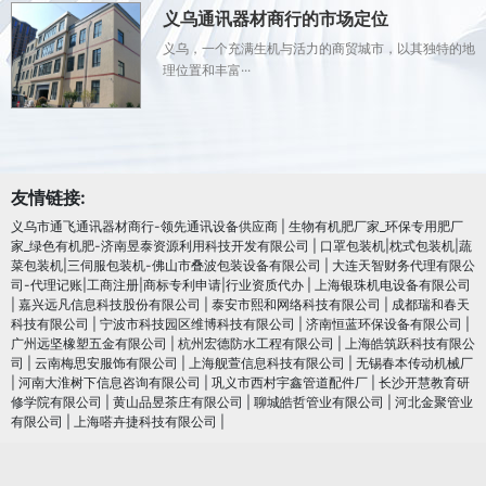
义乌通讯器材商行的市场定位
义乌，一个充满生机与活力的商贸城市，以其独特的地
理位置和丰富···
友情链接:
义乌市通飞通讯器材商行-领先通讯设备供应商
|
生物有机肥厂家_环保专用肥厂
家_绿色有机肥-济南昱泰资源利用科技开发有限公司
|
口罩包装机|枕式包装机|蔬
菜包装机|三伺服包装机-佛山市叠波包装设备有限公司
|
大连天智财务代理有限公
司-代理记账|工商注册|商标专利申请|行业资质代办
|
上海银珠机电设备有限公司
|
嘉兴远凡信息科技股份有限公司
|
泰安市熙和网络科技有限公司
|
成都瑞和春天
科技有限公司
|
宁波市科技园区维博科技有限公司
|
济南恒蓝环保设备有限公司
|
广州远坚橡塑五金有限公司
|
杭州宏德防水工程有限公司
|
上海皓筑跃科技有限公
司
|
云南梅思安服饰有限公司
|
上海舰萱信息科技有限公司
|
无锡春本传动机械厂
|
河南大淮树下信息咨询有限公司
|
巩义市西村宇鑫管道配件厂
|
长沙开慧教育研
修学院有限公司
|
黄山品昱茶庄有限公司
|
聊城皓哲管业有限公司
|
河北金聚管业
有限公司
|
上海嗒卉捷科技有限公司
|