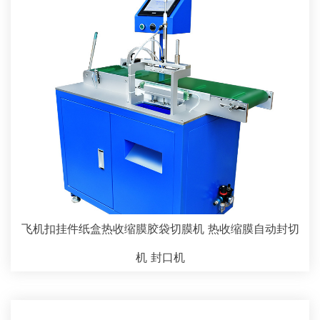
飞机扣挂件纸盒热收缩膜胶袋切膜机 热收缩膜自动封切
机 封口机