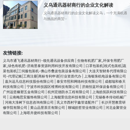
义乌通讯器材商行的企业文化解读
义乌通讯器材商行的企业文化解读义乌，一个充满机遇
与挑战的商贸···
友情链接:
义乌市通飞通讯器材商行-领先通讯设备供应商
|
生物有机肥厂家_环保专用肥厂
家_绿色有机肥-济南昱泰资源利用科技开发有限公司
|
口罩包装机|枕式包装机|蔬
菜包装机|三伺服包装机-佛山市叠波包装设备有限公司
|
大连天智财务代理有限公
司-代理记账|工商注册|商标专利申请|行业资质代办
|
上海银珠机电设备有限公司
|
嘉兴远凡信息科技股份有限公司
|
泰安市熙和网络科技有限公司
|
成都瑞和春天
科技有限公司
|
宁波市科技园区维博科技有限公司
|
济南恒蓝环保设备有限公司
|
广州远坚橡塑五金有限公司
|
杭州宏德防水工程有限公司
|
上海皓筑跃科技有限公
司
|
云南梅思安服饰有限公司
|
上海舰萱信息科技有限公司
|
无锡春本传动机械厂
|
河南大淮树下信息咨询有限公司
|
巩义市西村宇鑫管道配件厂
|
长沙开慧教育研
修学院有限公司
|
黄山品昱茶庄有限公司
|
聊城皓哲管业有限公司
|
河北金聚管业
有限公司
|
上海嗒卉捷科技有限公司
|