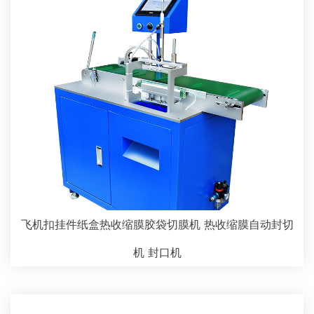
飞机扣挂件纸盒热收缩膜胶袋切膜机 热收缩膜自动封切
机 封口机