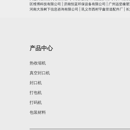
区维博科技有限公司
|
济南恒蓝环保设备有限公司
|
广州远坚橡塑
河南大淮树下信息咨询有限公司
|
巩义市西村宇鑫管道配件厂
|
长
产品中心
热收缩机
真空封口机
封口机
打包机
打码机
包装材料