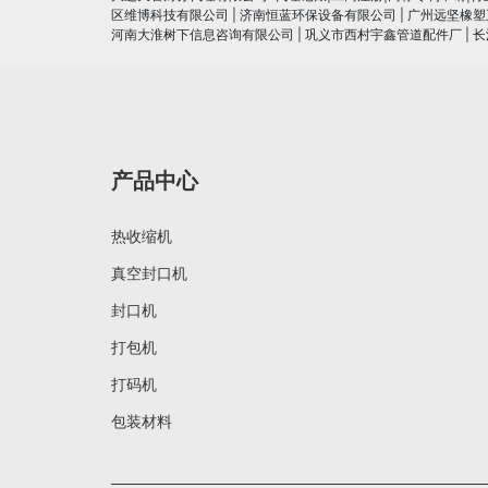
区维博科技有限公司
|
济南恒蓝环保设备有限公司
|
广州远坚橡塑
河南大淮树下信息咨询有限公司
|
巩义市西村宇鑫管道配件厂
|
长
产品中心
热收缩机
真空封口机
封口机
打包机
打码机
包装材料